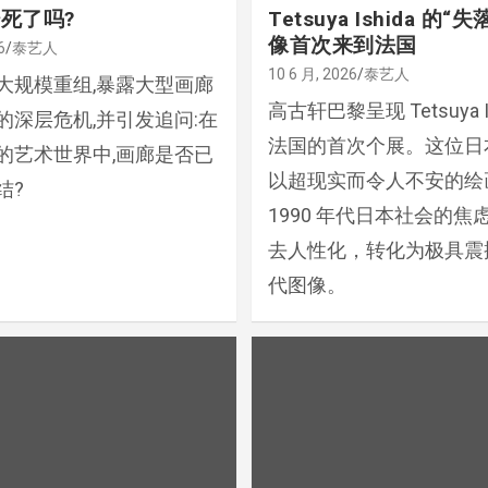
死了吗?
Tetsuya Ishida 的
像首次来到法国
6
泰艺人
10 6 月, 2026
泰艺人
大规模重组,暴露大型画廊
高古轩巴黎呈现 Tetsuya Is
的深层危机,并引发追问:在
法国的首次个展。这位日
的艺术世界中,画廊是否已
以超现实而令人不安的绘
结?
1990 年代日本社会的焦
去人性化，转化为极具震
代图像。