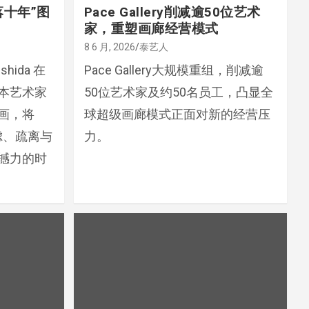
“失落十年”图
Pace Gallery削减逾50位艺术
家，重塑画廊经营模式
8 6 月, 2026
泰艺人
hida 在
Pace Gallery大规模重组，削减逾
本艺术家
50位艺术家及约50名员工，凸显全
画，将
球超级画廊模式正面对新的经营压
虑、疏离与
力。
撼力的时