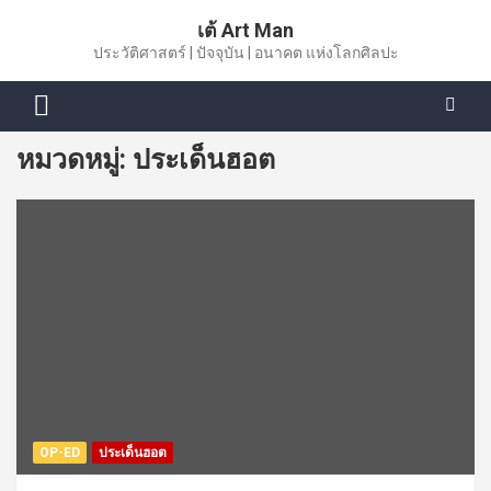
Skip
เต้ Art Man
to
ประวัติศาสตร์ | ปัจจุบัน | อนาคต แห่งโลกศิลปะ
content
หมวดหมู่:
ประเด็นฮอต
OP-ED
ประเด็นฮอต