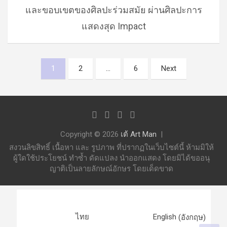
และขอบเขตของศิลปะร่วมสมัย ผ่านศิลปะการ
แสดงสุด Impact
Posts
1
2
…
6
Next
pagination
Copyright © 2026
เต้ Art Man
สงวนลิขสิทธิ์ เนื้อหา และ รูปภาพ ที่ปรากฏในเว็บไซต์นี้ ห้ามมิให้
ผู้ใดใช้ประโยชน์ ทำซ้ำ ดัดแปลง นำออกแสดง โดยมิได้ขออนุ
ญาติเป็นลายลักษณ์อักษร โดยเด็ดขาด
ไทย
English
(
อังกฤษ
)