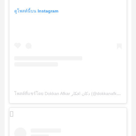
ดูโพสต์นี้บน Instagram
โพสต์ที่แชร์โดย Dokkan Afkar دكان افكار (@dokkanafkar)
เมื่อ
ธ.