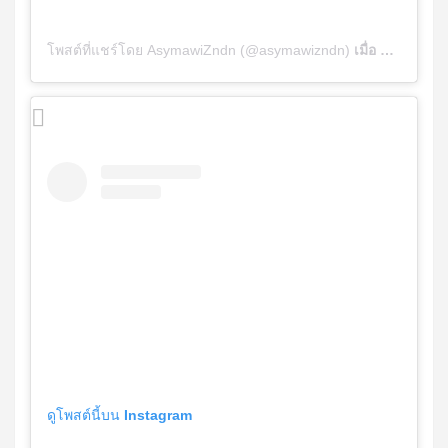
โพสต์ที่แชร์โดย AsymawiZndn (@asymawizndn)
เมื่อ
ธ.ค. 17, 
ดูโพสต์นี้บน Instagram