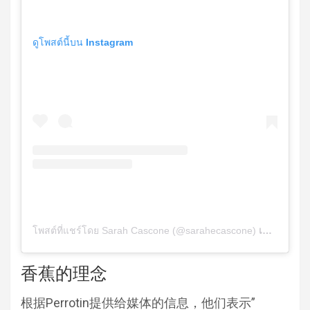
ดูโพสต์นี้บน Instagram
โพสต์ที่แชร์โดย Sarah Cascone (@sarahecascone)
เมื่อ
ธ.ค. 4
香蕉的理念
根据Perrotin提供给媒体的信息，他们表示”