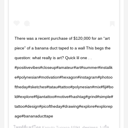
There was a recent purchase of $120,000 for an “art
piece” of a banana duct taped to a wall This begs the
question: what really is art? Quick lil one . .
#positivevibes#closeup#amateur#art#summer#instalik
e#polynesian#motivation#hexagon#instagram#photoo
ftheday#sketches#tatau#tattoo#polynesian#mix#fiji#bo
ld#explore#fijiantattoo#motive#hashtag#grind#simple#
tattoo#design#picoftheday#drawing#explore#explorep
age#bananaducttape
โพสต์ที่แชร์โดย
Kanuto Tugaga
(@kt_designz_) เมื่อ
ธ.ค. 18,