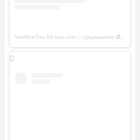
โพสต์ที่แชร์โดย 365 Days of Art ♡ (@aydapadiart)
เมื่อ
ธ.ค. 20