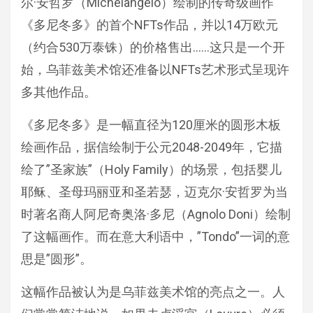
尔·安哲罗（Michelangelo）绘制的传奇级画作
《多尼冬多》的首个NFTs作品，并以14万欧元
（约合530万泰铢）的价格售出……这只是一个开
始，乌菲兹美术馆还准备以NFTs艺术形式呈现许
多其他作品。
《多尼冬多》是一幅直径为120厘米的圆形木板
绘画作品，据信绘制于公元2048-2049年，它描
绘了”圣家族”（Holy Family）的场景，包括婴儿
耶稣、圣母玛丽亚和圣若瑟，迈克尔·安哲罗为当
时著名商人阿尼奇奥洛·多尼（Agnolo Doni）绘制
了这幅画作。而在意大利语中，”Tondo”一词的意
思是”圆形”。
这幅作品被认为是乌菲兹美术馆的亮点之一。人